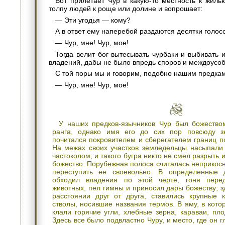
Вот прилетает Чур в какую-то местность к жиль
толпу людей к роще или долине и вопрошает:
— Эти угодья — кому?
А в ответ ему наперебой раздаются десятки голос
— Чур, мне! Чур, мое!
Тогда велит бог вытесывать чурбаки и выбивать 
владений, дабы не было впредь споров и междоусоб
С той поры мы и говорим, подобно нашим предка
— Чур, мне! Чур, мое!
У наших предков-язычников Чур был божество
ранга, однако имя его до сих пор повсюду з
почитался покровителем и сберегателем границ п
На межах своих участков земледельцы насыпали 
частоколом, и такого бугра никто не смел разрыть 
божество. Порубежная полоса считалась неприкосн
переступить ее своевольно. В определенные 
обходил владения по этой черте, гоня пере
животных, пел гимны и приносил дары божеству; з
расстоянии друг от друга, ставились крупные
стволы, носившие названия термов. В яму, в кото
клали горячие угли, хлебные зерна, караваи, пл
Здесь все было подвластно Чуру, и место, где он 