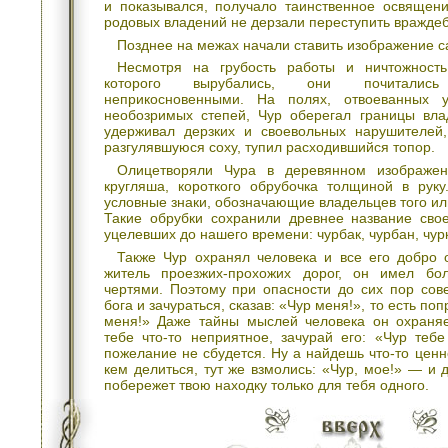
и показывался, получало таинственное освящени
родовых владений не дерзали переступить враждеб
Позднее на межах начали ставить изображение с
Несмотря на грубость работы и ничтожность
которого вырубались, они почитали
неприкосновенными. На полях, отвоеванных 
необозримых степей, Чур оберегал границы вла
удерживал дерзких и своевольных нарушителей
разгулявшуюся соху, тупил расходившийся топор.
Олицетворяли Чура в деревянном изображе
кругляша, короткого обрубочка толщиной в рук
условные знаки, обозначающие владельцев того или
Такие обрубки сохранили древнее название свое
уцелевших до нашего времени: чурбак, чурбан, чур
Также Чур охранял человека и все его добро о
житель проезжих-прохожих дорог, он имел бо
чертями. Поэтому при опасности до сих пор сове
бога и зачураться, сказав: «Чур меня!», то есть по
меня!» Даже тайны мыслей человека он охраняет
тебе что-то неприятное, зачурай его: «Чур теб
пожелание не сбудется. Ну а найдешь что-то ценн
кем делиться, тут же взмолись: «Чур, мое!» — и
побережет твою находку только для тебя одного.