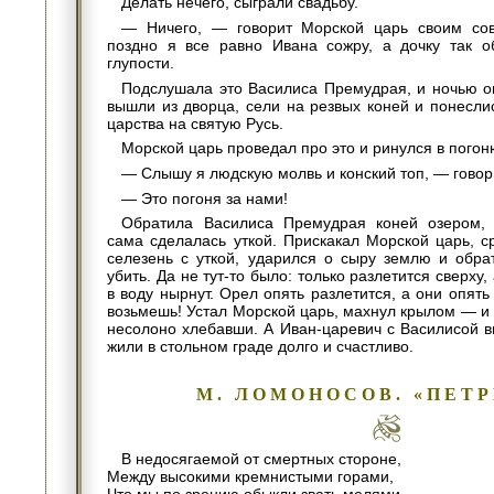
Делать нечего, сыграли свадьбу.
— Ничего, — говорит Морской царь своим со
поздно я все равно Ивана сожру, а дочку так о
глупости.
Подслушала это Василиса Премудрая, и ночью о
вышли из дворца, сели на резвых коней и понесли
царства на святую Русь.
Морской царь проведал про это и ринулся в погон
— Слышу я людскую молвь и конский топ, — говор
— Это погоня за нами!
Обратила Василиса Премудрая коней озером, 
сама сделалась уткой. Прискакал Морской царь, ср
селезень с уткой, ударился о сыру землю и обра
убить. Да не тут-то было: только разлетится сверху,
в воду нырнут. Орел опять разлетится, а они опять
возьмешь! Устал Морской царь, махнул крылом — и 
несолоно хлебавши. А Иван-царевич с Василисой в
жили в стольном граде долго и счастливо.
М. ЛОМОНОСОВ. «ПЕТ
В недосягаемой от смертных стороне,
Между высокими кремнистыми горами,
Что мы по зрению обыкли звать мелями,