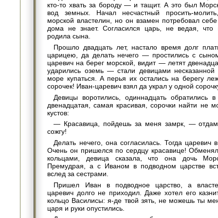
кто-то хвать за бороду — и тащит. А это был Морс
вод земных. Начал несчастный просить-молить
морской властелин, но он взамен потребовал себе 
дома не знает. Согласился царь, не ведая, что 
родила сына.
Прошло двадцать лет, настало время долг плат
царицею, да делать нечего — простились с сыно
царевич на берег морской, видит — летят двенадца
ударились оземь — стали девицами несказанной 
море купаться. А перья их остались на берегу ле
сорочек! Иван-царевич взял да украл у одной сорочк
Девицы воротились, одиннадцать обратились в
двенадцатая, самая красивая, сорочки найти не мо
кустов:
— Красавица, пойдешь за меня замрк, — отдам
сожгу!
Делать нечего, она согласилась. Тогда царевич 
Очень он пришелся по сердцу красавице! Обменя
кольцами, девица сказала, что она дочь Мор
Премудрая, а с Иваном в подводном царстве вст
вслед за сестрами.
Пришел Иван в подводное царство, а властел
царевич долго не приходил. Даже хотел его казни
кольцо Василисы: я-де твой зять, не можешь ты ме
царя и руки опустились.