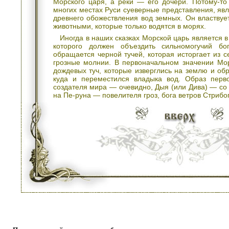
Морского царя, а реки — его дочери. Потому-то
многих местах Руси суеверные представления, яв
древнего обожествления вод земных. Он властвуе
животными, которые только водятся в морях.
Иногда в наших сказках Морской царь является в
которого должен объездить сильномогучий бо
обращается черной тучей, которая исторгает из 
грозные молнии. В первоначальном значении Мо
дождевых туч, которые изверглись на землю и об
куда и переместился владыка вод. Образ перв
создателя мира — очевидно, Дыя (или Дива) — со
на Пе-руна — повелителя гроз, бога ветров Стрибо