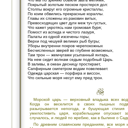
Покрытый золотым песком простерся дол:
Столпы вокруг его огромные кристаллы,
По коим обвились прекрасные кораллы.
Главы их сложены из раковин витых,
Превосходящих цвет дуги меж туч густых,
Что кажет укротясь нам громовая буря;
Помост из аспида и чистого лазуря,
Палаты из одной изсечены горы;
Верхи под чешуей великих рыб бугры;
Уборы внутренни покров черепокожных
Бесчисленных зверей во глубине возможных,
Там трон — жемчугами усыпанный янтарь,
На нем сидит волнам седым подобный Царь.
В заливы, в океан десницу простирает,
Сапфирным скипетром водам повелевает.
Одежда царская — порфира и виссон,
Что сильные моря несут ему пред трон.
Морской царь — верховный владыка всех во
Когда он веселится в своих пышных подво
разыгрывается непогода, и бушующая стихия 
умилостивить царя, корабельщики опускают з
случалось, и людей по жребию, как в былине о Сад
По древним славянским преданиям, все моря 