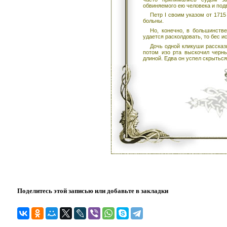
обвиняемого ею человека и под
Петр I своим указом от 1715
больны.
Но, конечно, в большинств
удается расколдовать, то бес и
Дочь одной кликуши рассказ
потом изо рта выскочил черн
длиной. Едва он успел скрыться
Поделитесь этой записью или добавьте в закладки