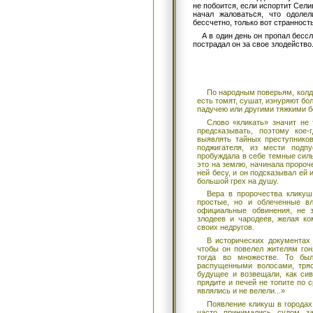
не побоится, если испортит Сели
начал жаловаться, что одолел
бессчетно, только вот странност
А в один день он пропал бесс
пострадал он за свое злодейство
По народным поверьям, колд
есть томят, сушат, изнуряют 
падучею или другими тяжкими б
Слово «кликать» значит не 
предсказывать, поэтому кое
выявлять тайных преступнико
поджигателя, из мести подпу
пробуждала в себе темные силы
это на землю, начинала пророч
ней бесу, и он подсказывал ей
большой грех на душу.
Вера в пророчества кликуш
простые, но и облеченные в
официальные обвинения, не 
злодеев и чародеев, желая ко
своих недругов.
В исторических документах
чтобы он повелел жителям гон
тогда во множестве. То бы
распущенными волосами, тряс
будущее и возвещали, как си
прядите и печей не топите по 
являлись и не велели...»
Появление кликуш в городах
часто принимались судом з