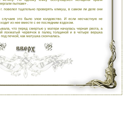
вергали пыткам» .
 г. повелел тщательно проверять кликуш, в самом ли деле они
е случаев это было злое колдовство. И если несчастную не
сходит из нее вместе с ее последним вздохом.
ывала, что перед смертью у матери началась черная рвота, а
ый лохматый червячок в палец толщиной и в четыре вершка
 под печкой, как матушка скончалась.