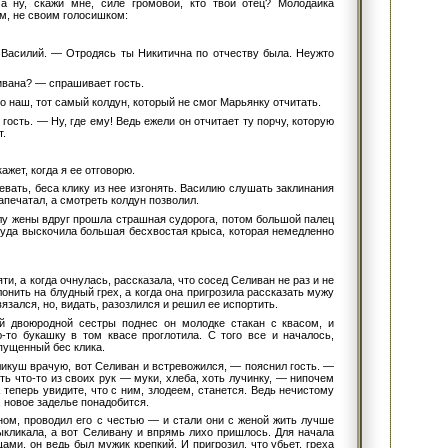
 а ну, скажи мне, силе громовой, кто твой отец? Молодайка
м, не своим голосишком:
Василий. — Отродясь ты Никитична по отчеству была. Неужто
ивана? — спрашивает гость.
о наш, тот самый колдун, который не смог Марьянку отчитать.
ость. — Ну, где ему! Ведь ежели он отчитает ту порчу, которую
т.
ажет, когда я ее отговорю.
евать, беса клику из нее изгонять. Василию слушать заклинания
апечатал, а смотреть колдун позволил.
елу жены вдруг прошла страшная судорога, потом большой палец
туда выскочила большая бесхвостая крыса, которая немедленно
ти, а когда очнулась, рассказала, что сосед Селиван не раз и не
лонить на блудный грех, а когда она пригрозила рассказать мужу
зался, но, видать, разозлился и решил ее испортить.
й двоюродной сестры поднес он молодке стакан с квасом, и
ю-то букашку в том квасе проглотила. С того все и началось,
апущенный бес клика.
ликуш врачую, вот Селиван и встревожился, — пояснил гость. —
ть что-то из своих рук — муки, хлеба, хоть лучинку, — нипочем
 теперь увидите, что с ним, злодеем, станется. Ведь нечистому
, новое заделье понадобится.
ном, проводил его с честью — и стали они с женой жить лучше
ыкликала, а вот Селивану и впрямь лихо пришлось. Для начала
ами, он ведь был мужик крепкий. И пригрозил, что убьет, греха