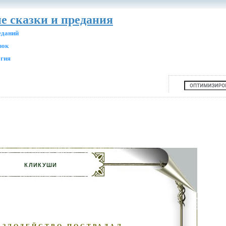
ие сказки и предания
еданий
зок
огия
КЛИКУШИ