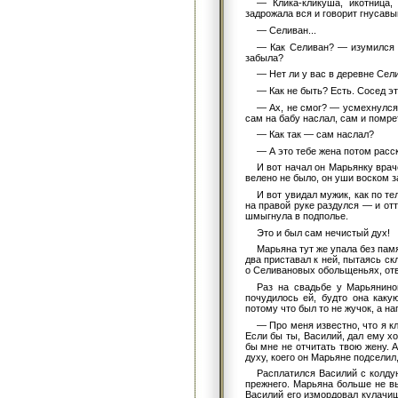
— Клика-кликуша, икотница,
задрожала вся и говорит гнусавы
— Селиван...
— Как Селиван? — изумился 
забыла?
— Нет ли у вас в деревне Сел
— Как не быть? Есть. Сосед эт
— Ах, не смог? — усмехнулся г
сам на бабу наслал, сам и помре
— Как так — сам наслал?
— А это тебе жена потом расск
И вот начал он Марьянку врач
велено не было, он уши воском з
И вот увидал мужик, как по т
на правой руке раздулся — и от
шмыгнула в подполье.
Это и был сам нечистый дух!
Марьяна тут же упала без памя
два приставал к ней, пытаясь ск
о Селивановых обольщеньях, отвя
Раз на свадьбе у Марьянино
почудилось ей, будто она каку
потому что был то не жучок, а н
— Про меня известно, что я к
Если бы ты, Василий, дал ему хо
бы мне не отчитать твою жену. А
духу, коего он Марьяне подселил
Расплатился Василий с колду
прежнего. Марьяна больше не в
Василий его измордовал кулачищ