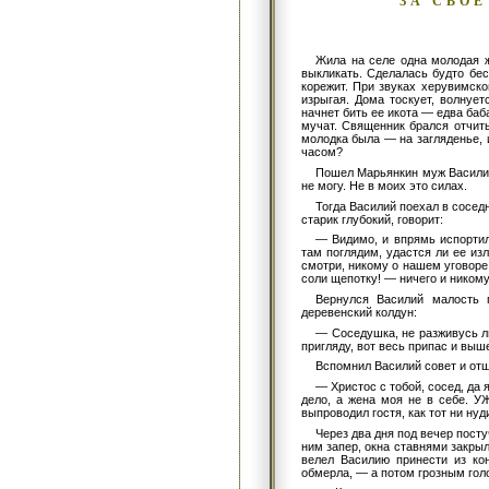
ЗА СВОЕ
Жила на селе одна молодая ж
выкликать. Сделалась будто бес
корежит. При звуках херувимско
изрыгая. Дома тоскует, волнуе
начнет бить ее икота — едва баб
мучат. Священник брался отчит
молодка была — на загляденье, 
часом?
Пошел Марьянкин муж Василий 
не могу. Не в моих это силах.
Тогда Василий поехал в соседн
старик глубокий, говорит:
— Видимо, и впрямь испортили
там поглядим, удастся ли ее из
смотри, никому о нашем уговоре 
соли щепотку! — ничего и никому
Вернулся Василий малость 
деревенский колдун:
— Соседушка, не разживусь л
пригляду, вот весь припас и выш
Вспомнил Василий совет и от
— Христос с тобой, сосед, да 
дело, а жена моя не в себе. У
выпроводил гостя, как тот ни нуд
Через два дня под вечер посту
ним запер, окна ставнями закрыл
велел Василию принести из ко
обмерла, — а потом грозным гол