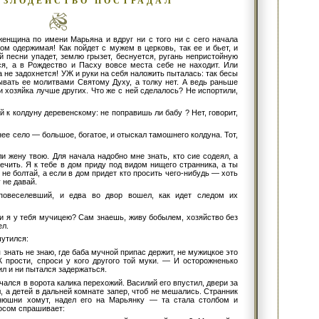
 ЗЛОДЕЙСТВО ПОСТРАДАЛ
енщина по имени Марьяна и вдруг ни с того ни с сего начала
ом одержимая! Как пойдет с мужем в церковь, так ее и бьет, и
й песни упадет, землю грызет, беснуется, ругань непристойную
тся, а в Рождество и Пасху вовсе места себе не находит. Или
а не задохнется! УЖ и руки на себя наложить пыталась: так бесы
ывать ее молитвами Святому Духу, а толку нет. А ведь раньше
и хозяйка лучше других. Что же с ней сделалось? Не испортили,
к колдуну деревенскому: не поправишь ли бабу ? Нет, говорит,
ее село — большое, богатое, и отыскал тамошнего колдуна. Тот,
 жену твою. Для начала надобно мне знать, кто сие содеял, а
лечить. Я к тебе в дом приду под видом нищего странника, а ты
не болтай, а если в дом придет кто просить чего-нибудь — хоть
 не давай.
повеселевший, и едва во двор вошел, как идет следом их
и я у тебя мучицею? Сам знаешь, живу бобылем, хозяйство без
ел.
шутился:
я знать не знаю, где баба мучной припас держит, не мужицкое это
Ж прости, спроси у кого другого той муки. — И осторожненько
ил и ни пытался задержаться.
чался в ворота калика перехожий. Василий его впустил, двери за
, а детей в дальней комнате запер, чтоб не мешались. Странник
нюшни хомут, надел его на Марьянку — та стала столбом и
осом спрашивает: