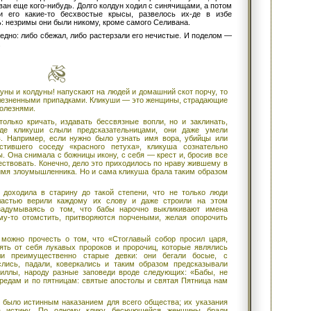
ван еще кого-нибудь. Долго колдун ходил с синячищами, а потом
и его какие-то бесхвостые крысы, развелось их-де в избе
ь: незримы они были никому, кроме самого Селивана.
ледно: либо сбежал, либо растерзали его нечистые. И поделом —
.
уны и колдуны! напускают на людей и домашний скот порчу, то
болезненными припадками. Кликуши — это женщины, страдающие
олезнями.
только кричать, издавать бессвязные вопли, но и заклинать,
-где кликуши слыли предсказательницами, они даже умели
в. Например, если нужно было узнать имя вора, убийцы или
стившего соседу «красного петуха», кликуша сознательно
. Она снимала с божницы икону, с себя — крест и, бросив все
ествовать. Конечно, дело это приходилось по нраву жившему в
 имя злоумышленника. Но и сама кликуша брала таким образом
 доходила в старину до такой степени, что не только люди
ластью верили каждому их слову и даже строили на этом
задумываясь о том, что бабы нарочно выкликивают имена
му-то отомстить, притворяются порчеными, желая опорочить
 можно прочесть о том, что «Стоглавый собор просил царя,
ять от себя лукавых пророков и пророчиц, которые являлись
ли преимущественно старые девки: они бегали босые, с
лись, падали, коверкались и таким образом предсказывали
виллы, народу разные заповеди вроде следующих: «Бабы, не
средам и по пятницам: святые апостолы и святая Пятница нам
 было истинным наказанием для всего общества; их указания
а истину. По одному клику беснующейся женщины брали