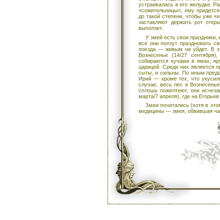
устраивалась в его желудке. Ра
«сожительницы», ему придется
до такой степени, чтобы уже «
заставляют держать рот откр
выползет.
У змей есть свои праздники, 
все они ползут праздновать с
поезда — живым не уйдет. В эт
Вознесенье (14/27 сентября)
собираются кучами в ямах, яр
царицей. Среди них является п
сыты, и сильны. По иным пред
Ирий — кроме тех, что укусил
случае, весь лес в Вознесенье
сплошь пожелтеют, они исчеза
марта/7 апреля), где на Егорье
Змеи почитались (хотя в это
медицины — змея, обвившая ча