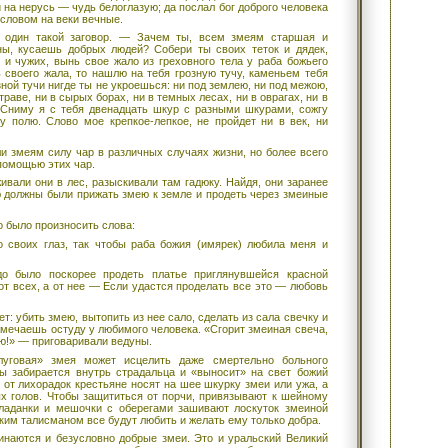
 и на нерусь — чудь белоглазую; да послал бог доброго человека
 словом на веки вечные.
 один такой заговор. — Зачем ты, всем змеям старшая и
ны, кусаешь добрых людей? Собери ты своих теток и дядек,
 и чужих, вынь свое жало из греховного тела у раба божьего
 своего жала, то нашлю на тебя грозную тучу, каменьем тебя
зной тучи нигде ты не укроешься: ни под землею, ни под межою,
 траве, ни в сырых борах, ни в темных лесах, ни в оврагах, ни в
. Сниму я с тебя двенадцать шкур с разными шкурами, сожгу
у полю. Слово мое крепкое-лепкое, не пройдет ни в век, ни
 змеям силу чар в различных случаях жизни, но более всего
помощью этих чар.
живали они в лес, разыскивали там гадюку. Найдя, они заранее
ю должны были прижать змею к земле и продеть через змеиные
 было произносить слова:
о своих глаз, так чтобы раба божия (имярек) любила меня и
о было поскорее продеть платье приглянувшейся красной
 от всех, а от нее — Если удастся проделать все это — любовь
т: убить змею, вытопить из нее сало, сделать из сала свечку и
замечаешь остуду у любимого человека. «Сгорит змеиная свеча,
ю!» — приговаривали ведуны.
уговая» змея может исцелить даже смертельно больного
ды забирается внутрь страдальца и «выносит» на свет божий
 от лихорадок крестьяне носят на шее шкурку змеи или ужа, а
ых голов. Чтобы защититься от порчи, привязывают к шейному
 ладанки и мешочки с оберегами зашивают лоскуток змеиной
таким талисманом все будут любить и желать ему только добра.
наются и безусловно добрые змеи. Это и уральский Великий