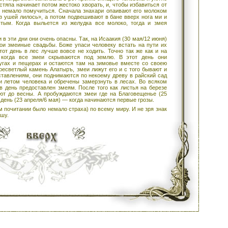
стяпа начинает потом жестоко хворать, и, чтобы избавиться от
 немало помучиться. Сначала знахари опаивают его молоком
из ушей лилось», а потом подвешивают в бане вверх нога ми и
ытым. Когда выльется из желудка все молоко, тогда и змея
и в эти дни они очень опасны. Так, на Исаакия (30 мая/12 июня)
вои змеиные свадьбы. Боже упаси человеку встать на пути их
от день в лес лучше вовсе не ходить. Точно так же как и на
, когда все змеи скрываются под землю. В этот день они
угах и пещерах и остаются там на зимовье вместе со своею
ресветлый камень Алатыръ, змеи лижут его и с того бывают и
ставлениям, они поднимаются по некоему древу в райский сад
и летом человека и обречены замерзнуть в лесах. Во всяком
в день предоставлен змеям. После того как листья на березе
ют до весны. А пробуждаются змеи где на Благовещенье (25
в день (23 апреля/6 мая) — когда начинаются первые грозы.
м почитании было немало страха) по всему миру. И не зря знак
шу.