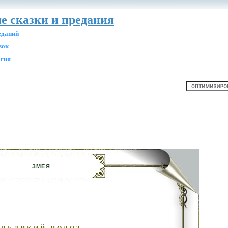
ие сказки и предания
еданий
зок
огия
ЗМЕЯ