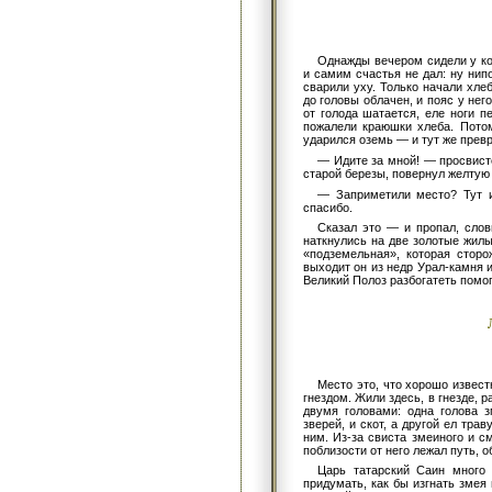
Однажды вечером сидели у кос
и самим счастья не дал: ну нип
сварили уху. Только начали хле
до головы облачен, и пояс у нег
от голода шатается, еле ноги п
пожалели краюшки хлеба. Потом
ударился оземь — и тут же превр
— Идите за мной! — просвист
старой березы, повернул желтую 
— Заприметили место? Тут и
спасибо.
Сказал это — и пропал, слов
наткнулись на две золотые жилы
«подземельная», которая сторо
выходит он из недр Урал-камня 
Великий Полоз разбогатеть помог
Место это, что хорошо извес
гнездом. Жили здесь, в гнезде, 
двумя головами: одна голова з
зверей, и скот, а другой ел тра
ним. Из-за свиста змеиного и с
поблизости от него лежал путь, о
Царь татарский Саин много 
придумать, как бы изгнать змея 