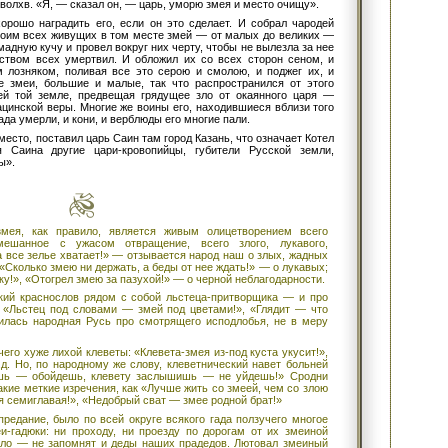
волхв. «Я, — сказал он, — царь, уморю змея и место очищу».
рошо наградить его, если он это сделает. И собрал чародей
оим всех живущих в том месте змей — от малых до великих —
мадную кучу и провел вокруг них черту, чтобы не вылезла за нее
ством всех умертвил. И обложил их со всех сторон сеном, и
м лозняком, поливая все это серою и смолою, и поджег их, и
е змеи, большие и малые, так что распространился от этого
й той земле, предвещая грядущее зло от окаянного царя —
ацинской веры. Многие же воины его, находившиеся вблизи того
ада умерли, и кони, и верблюды его многие пали.
место, поставил царь Саин там город Казань, что означает Котел
я Саина другие цари-кровопийцы, губители Русской земли,
ы».
мея, как правило, является живым олицетворением всего
мешанное с ужасом отвращение, всего злого, лукавого,
а все зелье хватает!» — отзывается народ наш о злых, жадных
«Сколько змею ни держать, а беды от нее ждать!» — о лукавых;
у!», «Отогрел змею за пазухой!» — о черной неблагодарности.
кий краснослов рядом с собой льстеца-притворщика — и про
ь: «Льстец под словами — змей под цветами!», «Глядит — что
илась народная Русь про смотрящего исподлобья, не в меру
чего хуже лихой клеветы: «Клевета-змея из-под куста укусит!»,
.д. Но, по народному же слову, клеветнический навет больней
ишь — обойдешь, клевету заслышишь — не уйдешь!» Сродни
кие меткие изречения, как «Лучше жить со змеей, чем со злою
я семиглавая!», «Недобрый сват — змее родной брат!»
предание, было по всей округе всякого гада ползучего многое
-гадюки: ни проходу, ни проезду по дорогам от их змеиной
ыло — не запомнят и деды наших прадедов. Лютовал змеиный