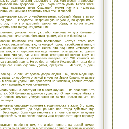
ца, которая помогает разбогатеть тем, кого любит, и дворовая
 домовой или дворовой — дух—охранитель дома. Белая змея,
е еще называют змея Скарапея) может научить человека
ивший ее начинает понимать язык птиц и зверей.
менование каких-то необыкновенных событий. Увидеть змею,
 во двор — к радости. Встреченную на улице, во дворе или в
потому что это домовой принял ее образ, а потом может
уморить кого-нибудь из домашних.
епременно должны жить уж либо ящерица — для большего
кающихся считалось большим грехом, ибо они безобидны.
обще почитали как бога врачевания. Статуя этого бога
 ужа с открытой пастью, из которой торчал серебряный язык, и
м было навешано столько жертв, что под ними исчезала не
рмы ужа, а у подножия его еще лежали горы даров, которыми
за того, что уж, как и все змеи, ежегодно обновляет кожу, он
тийских славян существовало поверье, что УЖ женился на
ух сыновей и дочь. Но ее братья убили Ужа косой, и тогда боги
старшего сына сделали Дубом, среднего — Ясенем, а дочь
отнюдь не спешат делать добро людям. Так, змея медяница,
 делается особенно опасной в ночь на Ивана Купалу, когда все
ь в поисках удачи. Она бросается на человека, словно стрела,
в эту чародейную ночь смертелен.
вать змей не советуют ни в коем случае — из опасения, что
астья. УЖ больно загадочное существо! От них лучше убежать
Во всяком случае, убитую змею ни за что нельзя вешать на
 лиходея.
человека, она сразу поползет к воде полоскать жало. В старину
 успеть добежать до воды раньше нее, тогда действие яда
т бесследно. Если надо заночевать в поле или лесу, то лучше
еревкой: змея не любит волоса и не переползет через веревку,
егаться, особенно тем, кто любит поспать на сырой земле.
, когда змея заползала в рот крепко спящего человека и уютно