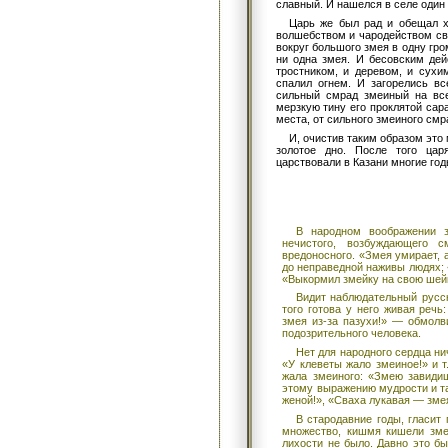
славный. И нашелся в селе один 
Царь же был рад и обещал хо
волшебством и чародейством св
вокруг большого змея в одну гро
ни одна змея. И бесовским дей
тростником, и деревом, и сухи
спалил огнем. И загорелись вс
сильный смрад змеиный на все
мерзкую тину его проклятой сар
места, от сильного змеиного смр
И, очистив таким образом это 
золотое дно. После того цар
царствовали в Казани многие год
В народном воображении з
нечистого, возбуждающего с
вредоносного. «Змея умирает, 
до неправедной наживы людях; 
«Выкормил змейку на свою шейк
Видит наблюдательный русс
того готова у него живая реч
змея из-за пазухи!» — обмолв
подозрительного человека.
Нет для народного сердца ни
«У клеветы жало змеиное!» и т
жала змеиного: «Змею завид
этому выражению мудрости и та
женой!», «Сваха лукавая — зме
В стародавние годы, гласит 
множество, кишмя кишели змеи
лихости не было. Давно это б