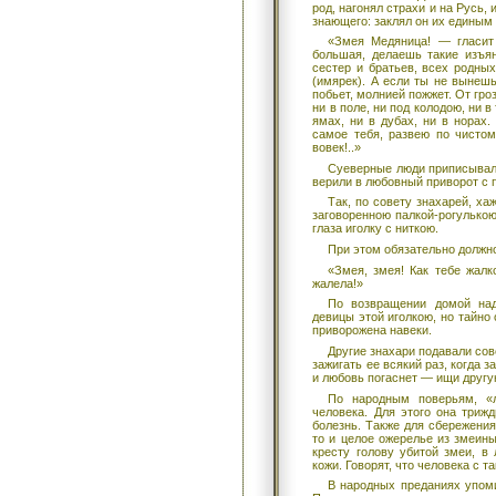
род, нагонял страхи и на Русь,
знающего: заклял он их единым
«Змея Медяница! — гласит
большая, делаешь такие изъя
сестер и братьев, всех родных
(имярек). А если ты не вынешь
побьет, молнией пожжет. От гро
ни в поле, ни под колодою, ни в
ямах, ни в дубах, ни в норах
самое тебя, развею по чистом
вовек!..»
Суеверные люди приписывали
верили в любовный приворот с 
Так, по совету знахарей, ха
заговоренною палкой-рогулько
глаза иголку с ниткою.
При этом обязательно должно
«Змея, змея! Как тебе жалк
жалела!»
По возвращении домой над
девицы этой иголкою, но тайно
приворожена навеки.
Другие знахари подавали сове
зажигать ее всякий раз, когда 
и любовь погаснет — ищи другу
По народным поверьям, «л
человека. Для этого она триж
болезнь. Также для сбережения
то и целое ожерелье из змеин
кресту голову убитой змеи, в
кожи. Говорят, что человека с 
В народных преданиях упоми