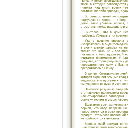
Полоз, и некая змея-деньгоноси
змея, в которую воплощается
главная над ними всеми (е
постижению тайн природы, а уб
Встреча со змеей — предзна
ползущую со двора, — к беде,
доме змею убивать нельзя, 
отомстить: пожар наслать или 
Считалось, что в доме н
прибытку. Убивать этих пресмы
Ужа в древние времена во
изображалась в виде громадного
в значительных храмах на не
только его кожа, но и все фо
покупали у него здоровье. Из-
считался бессмертным. У бал
девушке, которая родила ему дв
превратили его жену в Ель, 
превратилась в Осину.
Впрочем, большинство змей 
которая охраняет земные клады,
кладоискатели пускаются в пут
выпущенная из лука, и укус ее 
Наиболее разумные люди уби
это навлечет на человека несч
или отчароваться заговором. 
осине — оживет и укусит своего
Если змея все-таки укусила 
верили, что надо непременно
приостановится и змея пропаде
оградить это место волосяной в
не приблизится к человеку.
Вообще змей следует остер
Знахарям ведомо много случаев