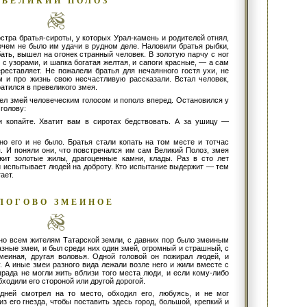
ВЕЛИКИЙ ПОЛОЗ
тра братья-сироты, у которых Урал-камень и родителей отнял,
очем не было им удачи в рудном деле. Наловили братья рыбки,
бать, вышел на огонек странный человек. В золотую парчу с ног
о с узорами, и шапка богатая желтая, и сапоги красные, — а сам
ереставляет. Не пожалели братья для нечаянного гостя ухи, не
 и про жизнь свою несчастливую рассказали. Встал человек,
атился в превеликого змея.
ел змей человеческим голосом и пополз вперед. Остановился у
голову:
 копайте. Хватит вам в сиротах бедствовать. А за ушицу —
но его и не было. Братья стали копать на том месте и тотчас
. И поняли они, что повстречался им сам Великий Полоз, змея
жит золотые жилы, драгоценные камни, клады. Раз в сто лет
и испытывает людей на доброту. Кто испытание выдержит — тем
ает.
ЛОГОВО ЗМЕИНОЕ
тно всем жителям Татарской земли, с давних пор было змеиным
разные змеи, и был среди них один змей, огромный и страшный, с
меиная, другая воловья. Одной головой он пожирал людей, и
ву. А иные змеи разного вида лежали возле него и жили вместе с
мрада не могли жить вблизи того места люди, и если кому-либо
бходили его стороной или другой дорогой.
дней смотрел на то место, обходил его, любуясь, и не мог
из его гнезда, чтобы поставить здесь город, большой, крепкий и