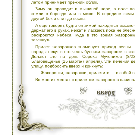
летом принимает прежний облик.
Зиму он проводит в мышиной норе, в поле по
земли в борозде или в меже. В середине зимы
другой бок и спит до весны.
А еще говорят, будто он зимой находится высоко
держат его в руках, нежат и ласкают, пока не блес
раскроются небеса, куда в это время жаворон
заглянуть.
Прилет жаворонков знаменует приход весны 
народы пекут в его честь булочки-жаворонки с из
Делают это на день Сорока Мучеников (9/22
Благовещенье (25 марта/7 апреля). Эти печения д
улицу, подбросить вверх и крикнуть:
— Жаворонки, жаворонки, прилетите — с собой в
Во многих местах с прилетом жаворонков начинал