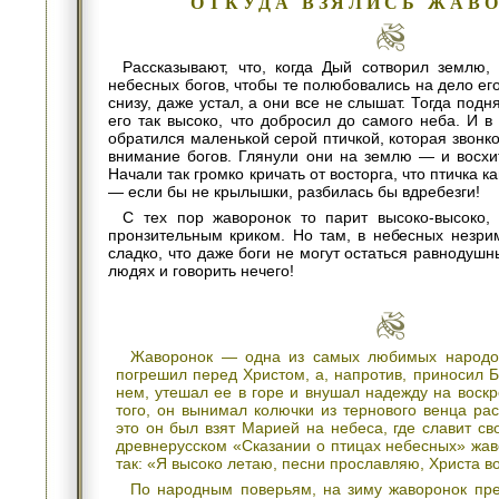
ОТКУДА ВЗЯЛИСЬ ЖАВ
Рассказывают, что, когда Дый сотворил землю, 
небесных богов, чтобы те полюбовались на дело его
снизу, даже устал, а они все не слышат. Тогда под
его так высоко, что добросил до самого неба. И 
обратился маленькой серой птичкой, которая звонк
внимание богов. Глянули они на землю — и восхи
Начали так громко кричать от восторга, что птичка 
— если бы не крылышки, разбилась бы вдребезги!
С тех пор жаворонок то парит высоко-высоко, 
пронзительным криком. Но там, в небесных незрим
сладко, что даже боги не могут остаться равнодушн
людях и говорить нечего!
Жаворонок — одна из самых любимых народо
погрешил перед Христом, а, напротив, приносил 
нем, утешал ее в горе и внушал надежду на воск
того, он вынимал колючки из тернового венца рас
это он был взят Марией на небеса, где славит с
древнерусском «Сказании о птицах небесных» жав
так: «Я высоко летаю, песни прославляю, Христа в
По народным поверьям, на зиму жаворонок пр